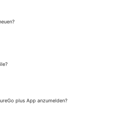
 neuen?
ile?
ecureGo plus App anzumelden?