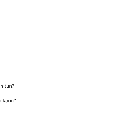
ch tun?
n kann?