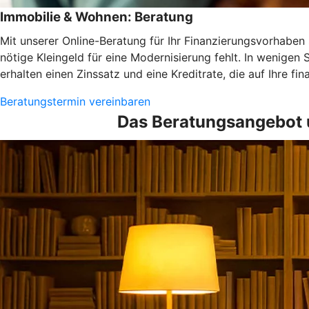
Immobilie & Wohnen: Beratung
Mit unserer Online-Beratung für Ihr Finanzierungsvorhaben s
nötige Kleingeld für eine Modernisierung fehlt. In wenigen 
erhalten einen Zinssatz und eine Kreditrate, die auf Ihre fi
Beratungstermin vereinbaren
Das Beratungsangebot 